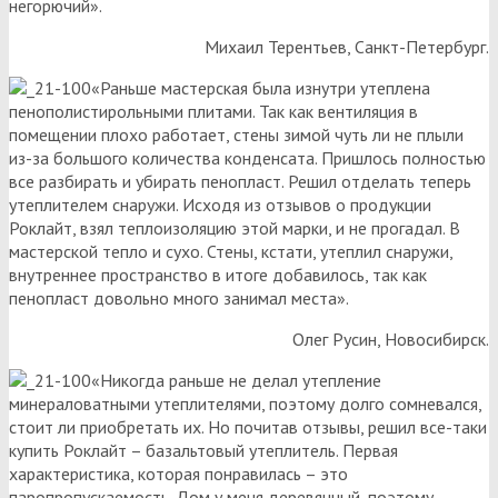
негорючий».
Михаил Терентьев, Санкт-Петербург.
«Раньше мастерская была изнутри утеплена
пенополистирольными плитами. Так как вентиляция в
помещении плохо работает, стены зимой чуть ли не плыли
из-за большого количества конденсата. Пришлось полностью
все разбирать и убирать пенопласт. Решил отделать теперь
утеплителем снаружи. Исходя из отзывов о продукции
Роклайт, взял теплоизоляцию этой марки, и не прогадал. В
мастерской тепло и сухо. Стены, кстати, утеплил снаружи,
внутреннее пространство в итоге добавилось, так как
пенопласт довольно много занимал места».
Олег Русин, Новосибирск.
«Никогда раньше не делал утепление
минераловатными утеплителями, поэтому долго сомневался,
стоит ли приобретать их. Но почитав отзывы, решил все-таки
купить Роклайт – базальтовый утеплитель. Первая
характеристика, которая понравилась – это
паропропускаемость. Дом у меня деревянный, поэтому