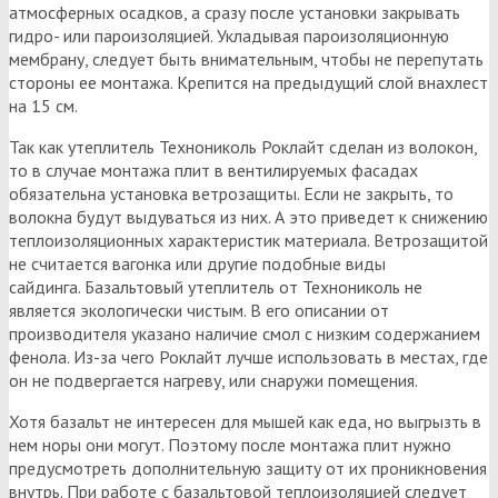
атмосферных осадков, а сразу после установки закрывать
гидро- или пароизоляцией. Укладывая пароизоляционную
мембрану, следует быть внимательным, чтобы не перепутать
стороны ее монтажа. Крепится на предыдущий слой внахлест
на 15 см.
Так как утеплитель Технониколь Роклайт сделан из волокон,
то в случае монтажа плит в вентилируемых фасадах
обязательна установка ветрозащиты. Если не закрыть, то
волокна будут выдуваться из них. А это приведет к снижению
теплоизоляционных характеристик материала. Ветрозащитой
не считается вагонка или другие подобные виды
сайдинга. Базальтовый утеплитель от Технониколь не
является экологически чистым. В его описании от
производителя указано наличие смол с низким содержанием
фенола. Из-за чего Роклайт лучше использовать в местах, где
он не подвергается нагреву, или снаружи помещения.
Хотя базальт не интересен для мышей как еда, но выгрызть в
нем норы они могут. Поэтому после монтажа плит нужно
предусмотреть дополнительную защиту от их проникновения
внутрь. При работе с базальтовой теплоизоляцией следует