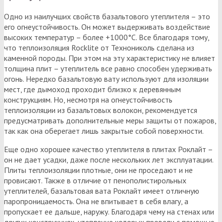
Одно из наилучших свойств базальтового утеплителя – это
его огнеустойчивость. Он может выдерживать воздействие
высоких температур – более +1000°C. Все благодаря тому,
что теплоизоляция Rocklite от Технониколь сделана из
каменной породы. При этом на эту характеристику не влияет
толщина плит – утеплитель все равно способен удерживать
огонь. Нередко базальтовую вату используют для изоляции
мест, где дымоход проходит близко к деревянным
конструкциям. Но, несмотря на огнеустойчивость
теплоизоляции из базальтовых волокон, рекомендуется
предусматривать дополнительные меры защиты от пожаров,
так как она оберегает лишь закрытые собой поверхности.
Еще одно хорошее качество утеплителя в плитах Роклайт –
он не дает усадки, даже после нескольких лет эксплуатации.
Плиты теплоизоляции плотные, они не проседают и не
провисают. Также в отличие от пенополистирольных
утеплителей, базальтовая вата Роклайт имеет отличную
паропроницаемость. Она не впитывает в себя влагу, а
пропускает ее дальше, наружу. Благодаря чему на стенах или
других конструкциях, утепление которых провели с помощью