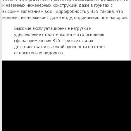
и наземных инженерных конструкций даже в грунтах с
высоким залеганием вод. Гидрофобность у В25 такова, что
монолит выдерживает даже воду, подаваемую под напором.
Высокие эксплуатационные нагрузки и
удешевление строительства – это основная
сфера применения В25. При всех своих
достоинствах и высокой прочности он стоит
относительно недорого.