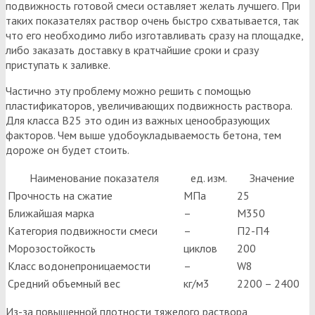
подвижность готовой смеси оставляет желать лучшего. При
таких показателях раствор очень быстро схватывается, так
что его необходимо либо изготавливать сразу на площадке,
либо заказать доставку в кратчайшие сроки и сразу
приступать к заливке.
Частично эту проблему можно решить с помощью
пластификаторов, увеличивающих подвижность раствора.
Для класса В25 это один из важных ценообразующих
факторов. Чем выше удобоукладываемость бетона, тем
дороже он будет стоить.
Наименование показателя
ед. изм.
Значение
Прочность на сжатие
МПа
25
Ближайшая марка
–
М350
Категория подвижности смеси
–
П2-П4
Морозостойкость
циклов
200
Класс водонепроницаемости
–
W8
Средний объемный вес
кг/м3
2200 – 2400
Из-за повышенной плотности тяжелого раствора