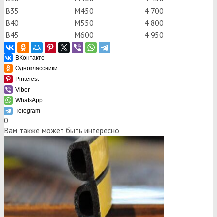
В35
М450
4 700
В40
М550
4 800
В45
М600
4 950
ВКонтакте
Одноклассники
Pinterest
Viber
WhatsApp
Telegram
0
Вам также может быть интересно