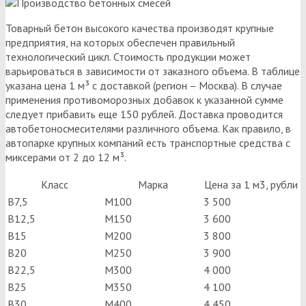
Товарный бетон высокого качества производят крупные
предприятия, на которых обеспечен правильный
технологический цикл. Стоимость продукции может
варьироваться в зависимости от заказного объема. В таблице
указана цена 1 м³ с доставкой (регион – Москва). В случае
применения противоморозных добавок к указанной сумме
следует прибавить еще 150 рублей. Доставка проводится
автобетоносмесителями различного объема. Как правило, в
автопарке крупных компаний есть транспортные средства с
миксерами от 2 до 12 м³.
Класс
Марка
Цена за 1 м3, рубли
В7,5
М100
3 500
В12,5
М150
3 600
В15
М200
3 800
В20
М250
3 900
В22,5
М300
4 000
В25
М350
4 100
В30
М400
4 450