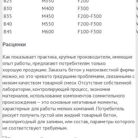
В25
М350
F200
В30
М400
F300
В35
М450
F200-F300
В40
М550
F200-F300
В45
М600
F100-F300
Расценки
Как показывает практика, крупные производители, имеющие
опыт работы, предлагают потребителям только
хорошую продукцию. Заказать бетон у малоизвестной фирмы
можно, но это чревато грядущими проблемами, связанными с
низким качеством товарной смеси. Отсутствие собственной
лаборатории, контролирующей процесс, экономия
материалов, использование компонентов сомнительного
происхождения – это основные негативные моменты,
характерные для работы мелких компаний. Потребитель
рискует получить густой или жидкий товарный бетон,
малопригодный для заливки, или состав, параметры которого
не соответствуют требуемым.