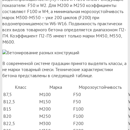
показатели: F50 и W2. Для М200 и М250 коэффициенты
составляют F100 и W4, а минимальная морозоустойчивость
марок М300-М550 – уже 200 циклов (F200) при
водонепроницаемости W6-W16. Подвижность практически
всех видов товарного бетона определяется диапазоном П2-
П4. Коэффициент П2-П5 имеют только марки М450, М550,
М600.
В современной системе градации принято выделять классы, а
не марки товарный смеси. Технические характеристики
бетона представлены в следующей таблице.
Класс
Марка
Морозоустойчивость
В7,5
М100
F50
В12,5
М150
F50
В15
М200
F100
В20
М250
F100
В22,5
М300
F200