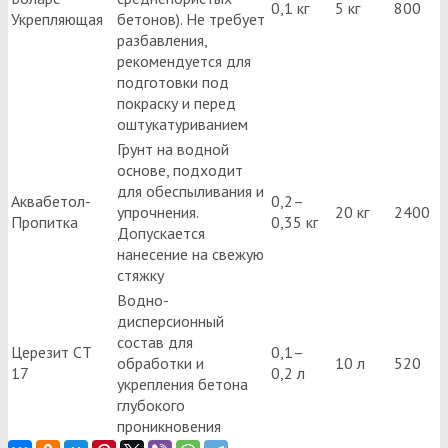
0,1 кг
5 кг
800
Укрепляющая
бетонов). Не требует
разбавления,
рекомендуется для
подготовки под
покраску и перед
оштукатуриванием
Грунт на водной
основе, подходит
для обеспыливания и
Аквабетол-
0,2–
упрочнения.
20 кг
2400
Пропитка
0,35 кг
Допускается
нанесение на свежую
стяжку
Водно-
дисперсионный
состав для
Церезит СТ
0,1–
обработки и
10 л
520
17
0,2 л
укрепления бетона
глубокого
проникновения