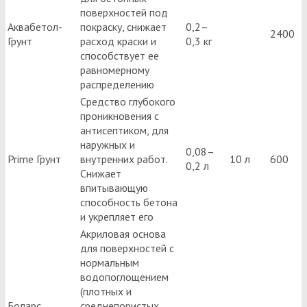
поверхностей под
Аквабетол-
покраску, снижает
0,2–
2400
Грунт
расход краски и
0,3 кг
способствует ее
равномерному
распределению
Средство глубокого
проникновения с
антисептиком, для
наружных и
0,08–
Prime Грунт
внутренних работ.
10 л
600
0,2 л
Снижает
впитывающую
способность бетона
и укрепляет его
Акриловая основа
для поверхностей с
нормальным
водопоглощением
(плотных и
Боларс
среднепористых