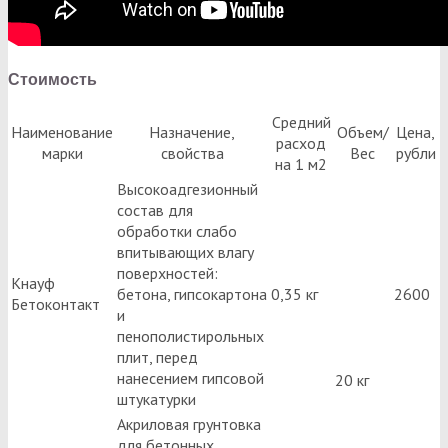
Стоимость
Средний
Наименование
Назначение,
Объем/
Цена,
расход
марки
свойства
Вес
рубли
на 1 м2
Высокоадгезионный
состав для
обработки слабо
впитывающих влагу
поверхностей:
Кнауф
бетона, гипсокартона
0,35 кг
2600
Бетоконтакт
и
пенополистирольных
плит, перед
нанесением гипсовой
20 кг
штукатурки
Акриловая грунтовка
для бетонных