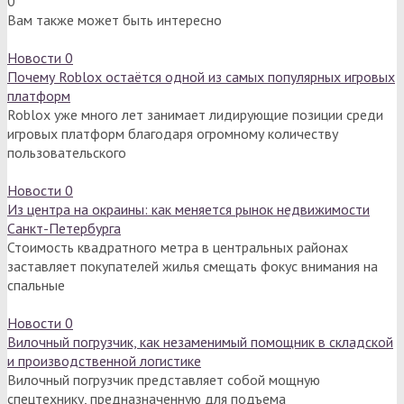
0
Вам также может быть интересно
Новости
0
Почему Roblox остаётся одной из самых популярных игровых
платформ
Roblox уже много лет занимает лидирующие позиции среди
игровых платформ благодаря огромному количеству
пользовательского
Новости
0
Из центра на окраины: как меняется рынок недвижимости
Санкт-Петербурга
Стоимость квадратного метра в центральных районах
заставляет покупателей жилья смещать фокус внимания на
спальные
Новости
0
Вилочный погрузчик, как незаменимый помощник в складской
и производственной логистике
Вилочный погрузчик представляет собой мощную
спецтехнику, предназначенную для подъема