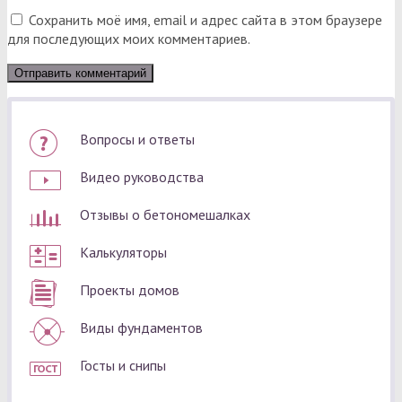
Сохранить моё имя, email и адрес сайта в этом браузере
для последующих моих комментариев.
Вопросы и ответы
Видео руководства
Отзывы о бетономешалках
Калькуляторы
Проекты домов
Виды фундаментов
Госты и снипы