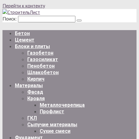
Перейти к контенту
Поиск:
Бетон
Цемент
Блоки и плиты
Газобетон
Газосиликат
Пенобетон
Шлакобетон
Кирпич
Материалы
Фасад
Кровля
Металлочерепица
Профлист
ГКЛ
Сыпучие материалы
Сухие смеси
Фундамент