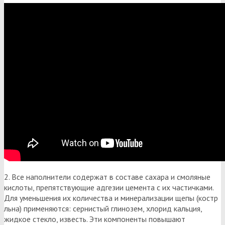
2. Все наполнители содержат в составе сахара и смоляные
кислоты, препятствующие адгезии цемента с их частичками.
Для уменьшения их количества и минерализации щепы (костр
льна) применяются: сернистый глинозем, хлорид кальция,
жидкое стекло, известь. Эти компоненты повышают