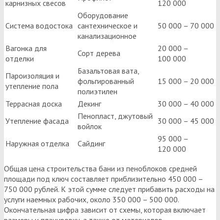
карнизных свесов
120 000
Оборудование
Система водостока
сантехническое и
50 000 – 70 000
канализационное
Вагонка для
20 000 –
Сорт дерева
отделки
100 000
Базальтовая вата,
Пароизоляция и
фольгированный
15 000 – 20 000
утепление пола
полиэтилен
Террасная доска
Декинг
30 000 – 40 000
Пенопласт, джутовый
Утепление фасада
30 000 – 45 000
войлок
95 000 –
Наружная отделка
Сайдинг
120 000
Общая цена строительства бани из пеноблоков средней
площади под ключ составляет приблизительно 450 000 –
750 000 рублей. К этой сумме следует прибавить расходы на
услуги наемных рабочих, около 350 000 – 500 000.
Окончательная цифра зависит от схемы, которая включает
размеры и планировку, а также от материалов.