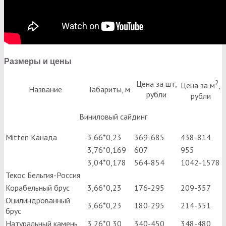
Размеры и цены
2
Цена за шт,
Цена за м
,
Название
Габариты, м
рубли
рубли
Виниловый сайдинг
Mitten Канада
3,66*0,23
369-685
438-814
3,76*0,169
607
955
3,04*0,178
564-854
1042-1578
Текос Бельгия-Россия
Корабельный брус
3,66*0,23
176-295
209-357
Оцилиндрованный
3,66*0,23
180-295
214-351
брус
Натуральный камень
3,26*0,30
340-450
348-480