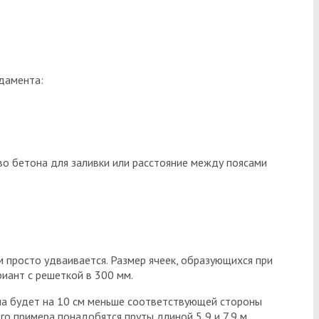
ндамента:
во бетона для заливки или расстояние между поясами
 просто удваивается. Размер ячеек, образующихся при
иант с решеткой в 300 мм.
ина будет на 10 см меньше соответствующей стороны
о примера понадобятся пруты длиной 5,9 и 7,9 м.