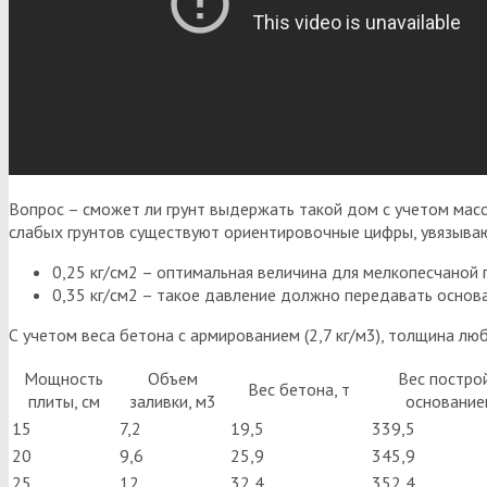
Вопрос – сможет ли грунт выдержать такой дом с учетом масс
слабых грунтов существуют ориентировочные цифры, увязываю
0,25 кг/см2 – оптимальная величина для мелкопесчаной 
0,35 кг/см2 – такое давление должно передавать основа
С учетом веса бетона с армированием (2,7 кг/м3), толщина л
Мощность
Объем
Вес постро
Вес бетона, т
плиты, см
заливки, м3
основание
15
7,2
19,5
339,5
20
9,6
25,9
345,9
25
12
32,4
352,4