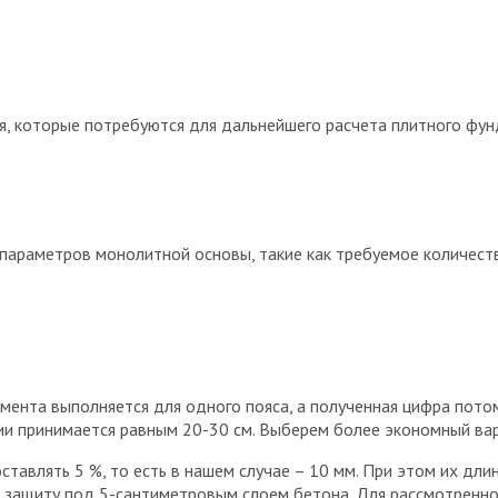
ия, которые потребуются для дальнейшего расчета плитного фу
 параметров монолитной основы, такие как требуемое количест
ента выполняется для одного пояса, а полученная цифра потом
ии принимается равным 20-30 см. Выберем более экономный вар
тавлять 5 %, то есть в нашем случае – 10 мм. При этом их дл
 защиту под 5-сантиметровым слоем бетона. Для рассмотренног