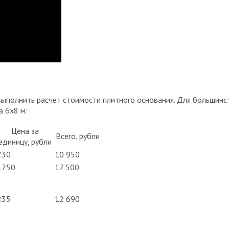
ыполнить расчет стоимости плитного основания. Для большинс
 6х8 м:
Цена за
Всего, рубли
единицу, рубли
730
10 950
1750
17 500
235
12 690