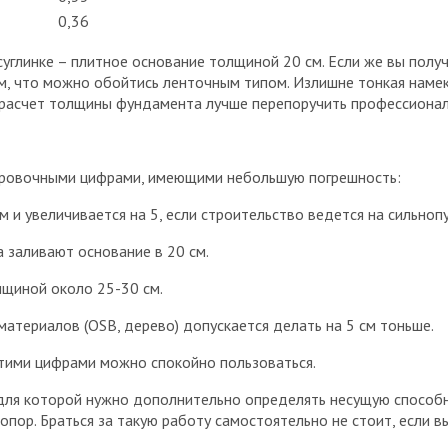
0,36
углинке – плитное основание толщиной 20 см. Если же вы полу
м, что можно обойтись ленточным типом. Излишне тонкая намек
х расчет толщины фундамента лучше перепоручить профессионал
ировочными цифрами, имеющими небольшую погрешность:
 и увеличивается на 5, если строительство ведется на сильноп
 заливают основание в 20 см.
щиной около 25-30 см.
материалов (OSB, дерево) допускается делать на 5 см тоньше.
этими цифрами можно спокойно пользоваться.
для которой нужно дополнительно определять несущую способно
 опор. Браться за такую работу самостоятельно не стоит, если