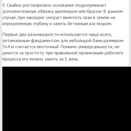
5. Свайно-ростверковое основание подразумевает
дополнительную обвязку швеллером или брусом. В данном
случае, при закладке следует ввинтить сваи в землю на
определенную глубину и залить бетонным раствором.
Первые две разновидности используются чаще всего,
оптимальным фундаментом для небольшой бани размером
3х4 м считается ленточный. Помимо универсальности, он
ценится за простоту: при правильной организации рабочего
процесса его можно залить за 1 день.