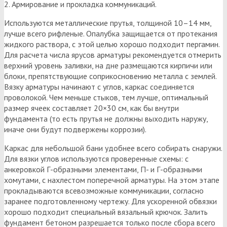
2. Армирование и прокладка коммуникаций.
Используются металлические прутья, толщиной 10–14 мм,
лучше всего рифленые. Опалубка защищается от протекания
жидкого раствора, с этой целью хорошо подходит пергамин.
Для расчета числа ярусов арматуры рекомендуется отмерить
верхний уровень заливки, на дне размещаются кирпичи или
блоки, препятствующие соприкосновению металла с землей.
Вязку арматуры начинают с углов, каркас соединяется
проволокой. Чем меньше стыков, тем лучше, оптимальный
размер ячеек составляет 20×30 см, как бы внутри
фундамента (то есть прутья не должны выходить наружу,
иначе они будут подвержены коррозии).
Каркас для небольшой бани удобнее всего собирать снаружи.
Для вязки углов используются проверенные схемы: с
анкеровкой Г-образными элементами, П- и Г-образными
хомутами, с нахлестом поперечной арматуры. На этом этапе
прокладываются всевозможные коммуникации, согласно
заранее подготовленному чертежу. Для ускоренной обвязки
хорошо подходит специальный вязальный крючок. Залить
фундамент бетоном разрешается только после сбора всего