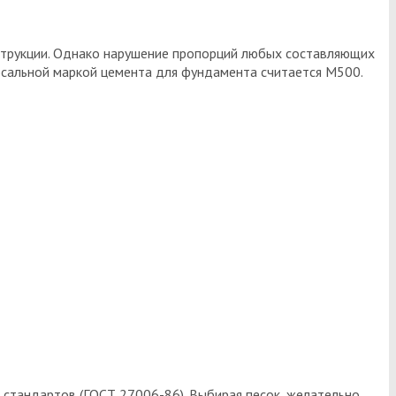
струкции. Однако нарушение пропорций любых составляющих
рсальной маркой цемента для фундамента считается М500.
 стандартов (ГОСТ 27006-86). Выбирая песок, желательно