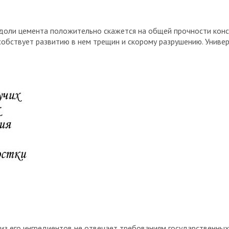
доли цемента положительно скажется на общей прочности кон
собствует развитию в нем трещин и скорому разрушению. Униве
из его ингредиентов не отвечает требованиям государственных