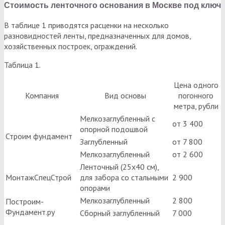
Стоимость ленточного основания в Москве под ключ
В таблице 1 приводятся расценки на несколько
разновидностей ленты, предназначенных для домов,
хозяйственных построек, ограждений.
Таблица 1.
Цена одного
Компания
Вид основы
погонного
метра, рубли
Мелкозаглубленный с
от 3 400
опорной подошвой
Строим фундамент
Заглубленный
от 7 800
Мелкозаглубленный
от 2 600
Ленточный (25х40 см),
МонтажСпецСтрой
для забора со стальными
2 900
опорами
Мелкозаглубленный
2 800
Построим-
Фундамент.ру
Сборный заглубленный
7 000