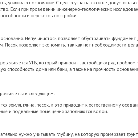
ть, усиливают основание. С целью узнать это и не допустить 
ство. Если при проведении инженерно-геологических исследован
способности и перекосов постройки.
основания. Непучинистось позволяет обустраивать фундамент д
 см. Песок позволяет экономить, так как нет необходимости д
ов является УГВ, который приносит застройщику ряд проблем. 
ую способность дома или бани, а также на прочность основания
роявляется в следующем:
 земля, глина, песок, и это приводит к естественному оседани
ьные и подвальные помещения заполняются водой.
ательно нужно учитывать глубину, на которую промерзает грунт