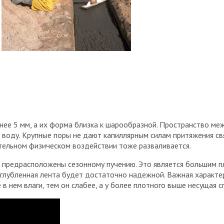
ее 5 мм, а их форма близка к шарообразной. Пространство ме
 воду. Крупные поры не дают капиллярным силам притяжения свя
тельном физическом воздействии тоже разваливается.
е предрасположены сезонному пучению. Это является большим п
аглубленная лента будет достаточно надежной. Важная характе
в нем влаги, тем он слабее, а у более плотного выше несущая с