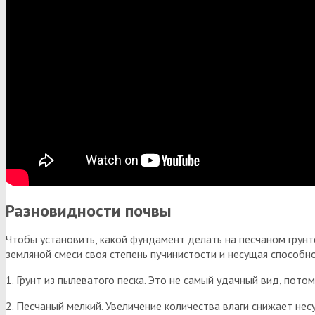
Разновидности почвы
Чтобы установить, какой фундамент делать на песчаном грунте
земляной смеси своя степень пучинистости и несущая способно
1. Грунт из пылеватого песка. Это не самый удачный вид, пото
2. Песчаный мелкий. Увеличение количества влаги снижает н