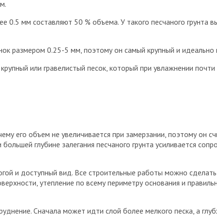
м.
е 0.5 мм составляют 50 % объема. У такого песчаного грунта в
чинок размером 0.25-5 мм, поэтому он самый крупный и идеальн
рупный или гравелистый песок, который при увлажнении почти 
чему его объем не увеличивается при замерзании, поэтому он с
 большей глубине залегания песчаного грунта усиливается сопр
гой и доступный вид. Все строительные работы можно сделать
оверхности, утепление по всему периметру основания и правиль
днение. Сначала может идти слой более мелкого песка, а глуб