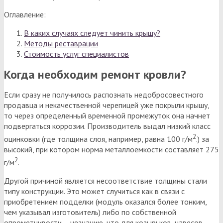
Оглавление:
В каких случаях следует чинить крышу?
Методы реставрации
Стоимость услуг специалистов
Когда необходим ремонт кровли?
Если сразу не получилось распознать недобросовестного
продавца и некачественной черепицей уже покрыли крышу,
то через определенный временной промежуток она начнет
подвергаться коррозии. Производитель выдал низкий класс
2
оцинковки (где толщина слоя, например, равна 100 г/м
.) за
высокий, при котором норма металлоемкости составляет 275
2
г/м
.
Другой причиной является несоответствие толщины стали
типу конструкции. Это может случиться как в связи с
приобретением подделки (модуль оказался более тонким,
чем указывал изготовитель) либо по собственной
опрометчивости – незнанию, что для козырьков, навесов,