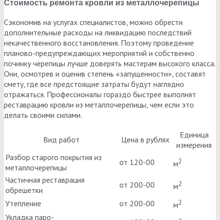
Стоимость ремонта кровли из металлочерепицы
Сэкономив на услугах специалистов, можно обрести
дополнительные расходы на ликвидацию последствий
некачественного восстановления. Поэтому проведение
планово-предупреждающих мероприятий и собственно
починку черепицы лучше доверять мастерам высокого класса.
Они, осмотрев и оценив степень «запущенности», составят
смету, где все предстоящие затраты будут наглядно
отражаться. Профессионалы гораздо быстрее выполнят
реставрацию кровли из металлочерепицы, чем если это
делать своими силами.
Единица
Вид работ
Цена в рублях
измерения
Разбор старого покрытия из
2
от 120-00
м
металлочерепицы
Частичная реставрация
2
от 200-00
м
обрешетки
2
Утепление
от 200-00
м
Укладка паро-