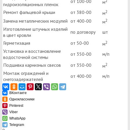
2
от 100-00
м
гидроизоляционных пленок
2
Ремонт фальцевой крыши
от 380-00
м
2
Замена металлических модулей
от 400-00
м
Изготовление штучных изделий
по договору
шт
в цвет кровли
2
Герметизация
от 50-00
м
Установка и восстановление
от 350-00
м/п
водосточной системы
2
Подшивка карнизных свесов
от 350-00
м
Монтаж ограждений и
от 400-00
м/п
снегозадержателей
ВКонтакте
Одноклассники
Pinterest
Viber
WhatsApp
Telegram