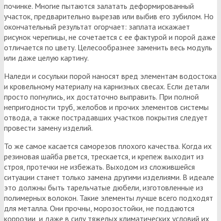
починке. Многие пытаются залатать деформированный
участок, предварительно вырезав или выбив его зубилом. Но
окончательный результат огорчает: заплата искажает
рисунок черепицы, не сочетается с ее фактурой и порой даже
отличается по цвету. Целесообразнее заменить весь модуль
или даже целую картину.
Наледи и сосульки порой наносят вред элементам водостока
и кровельному материалу на карнизных свесах. Если детали
просто погнулись, их достаточно выправить. При полной
непригодности труб, желобов и прочих элементов системы
отвода, а также пострадавших участков покрытия следует
провести замену изделий.
То же самое касается саморезов плохого качества. Когда их
резиновая шайба рвется, трескается, и крепеж выходит из
строя, протечки не избежать. Выходом из сложившейся
ситуации станет только замена другими изделиями. В идеале
это должны быть тарельчатые дюбели, изготовленные из
полимерных волокон. Такие элементы лучше всего подходят
для металла. Они прочны, морозостойки, не поддаются
коррозии, и даже в силу тяжелых климатических условий их