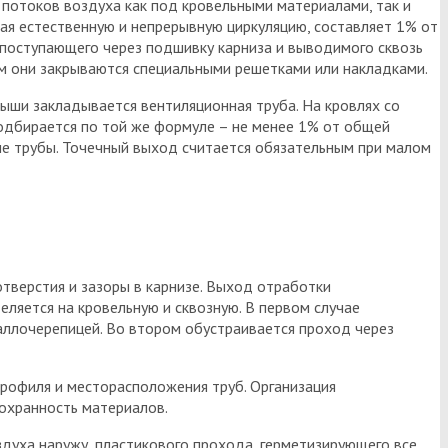
отоков воздуха как под кровельными материалами, так и
я естественную и непрерывную циркуляцию, составляет 1% от
 поступающего через подшивку карниза и выводимого сквозь
м они закрываются специальными решетками или накладками.
ыши закладывается вентиляционная труба. На кровлях со
подбирается по той же формуле – не менее 1% от общей
е трубы. Точечный выход считается обязательным при малом
тверстия и зазоры в карнизе. Выход отработки
ляется на кровельную и сквозную. В первом случае
аллочерепицей. Во втором обустраивается проход через
профиля и месторасположения труб. Организация
охранность материалов.
духа наружу, пластикового прохода, герметизирующего все