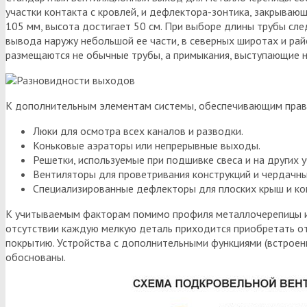
участки контакта с кровлей, и дефлектора-зонтика, закрываю
105 мм, высота достигает 50 см. При выборе длины трубы след
вывода наружу небольшой ее части, в северных широтах и рай
размещаются не обычные трубы, а примыкания, выступающие на
К дополнительным элементам системы, обеспечивающим прави
Люки для осмотра всех каналов и разводки.
Коньковые аэраторы или непрерывные выходы.
Решетки, используемые при подшивке свеса и на других 
Вентиляторы для проветривания конструкций и чердачн
Специализированные дефлекторы для плоских крыш и ко
К учитываемым факторам помимо профиля металлочерепицы и к
отсутствии каждую мелкую деталь приходится приобретать от
покрытию. Устройства с дополнительными функциями (встрое
обоснованы.