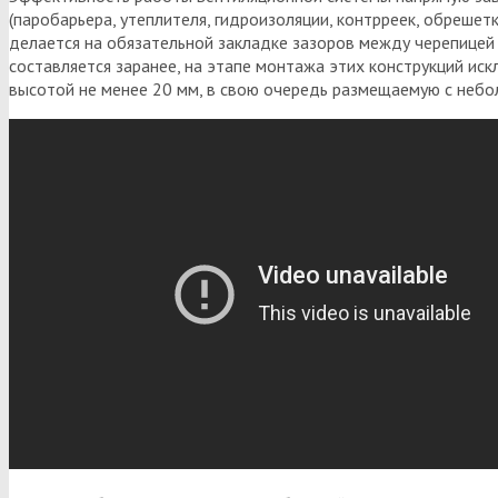
(паробарьера, утеплителя, гидроизоляции, контрреек, обрешет
делается на обязательной закладке зазоров между черепице
составляется заранее, на этапе монтажа этих конструкций и
высотой не менее 20 мм, в свою очередь размещаемую с небол