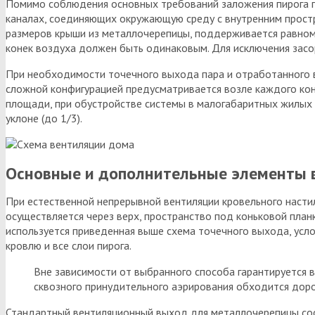
Помимо соблюдения основных требований заложения пирога п
каналах, соединяющих окружающую среду с внутренним прост
размеров крыши из металлочерепицы, поддерживается равноме
конек воздуха должен быть одинаковым. Для исключения засо
При необходимости точечного выхода пара и отработанного во
сложной конфигурацией предусматривается возле каждого кон
площади, при обустройстве системы в малогабаритных жилых 
уклоне (до 1/3).
Основные и дополнительные элементы 
При естественной непрерывной вентиляции кровельного насти
осуществляется через верх, пространство под коньковой план
используется приведенная выше схема точечного выхода, усл
кровлю и все слои пирога.
Вне зависимости от выбранного способа гарантируется в
сквозного принудительного аэрирования обходится дор
Стандартный вентиляционный выход для металлочерепицы сост