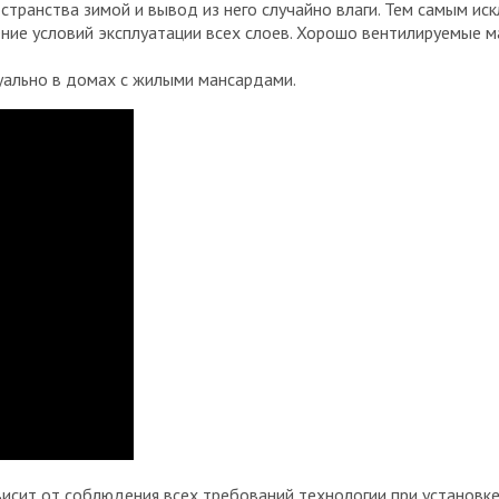
транства зимой и вывод из него случайно влаги. Тем самым ис
ие условий эксплуатации всех слоев. Хорошо вентилируемые ма
уально в домах с жилыми мансардами.
сит от соблюдения всех требований технологии при установке 