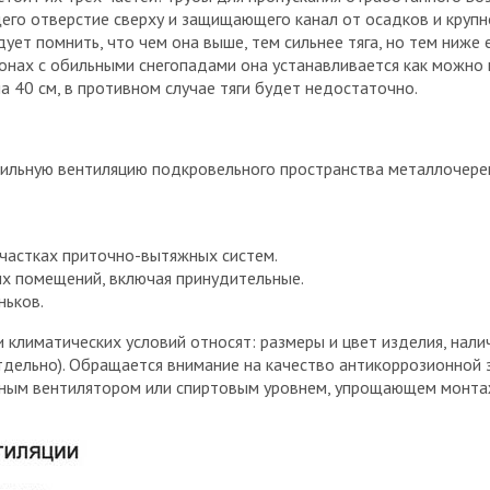
щего отверстие сверху и защищающего канал от осадков и крупн
ует помнить, что чем она выше, тем сильнее тяга, но тем ниже 
онах с обильными снегопадами она устанавливается как можно 
 40 см, в противном случае тяги будет недостаточно.
льную вентиляцию подкровельного пространства металлочереп
участках приточно-вытяжных систем.
ых помещений, включая принудительные.
ньков.
лиматических условий относят: размеры и цвет изделия, нали
дельно). Обращается внимание на качество антикоррозионной з
нным вентилятором или спиртовым уровнем, упрощающем монтаж