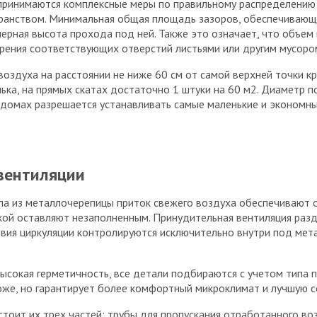
ринимаются комплексные меры по правильному распределению п
ранством. Минимальная общая площадь зазоров, обеспечивающа
рная высота прохода под ней. Также это означает, что объем
рения соответствующих отверстий листьями или другим мусоро
здуха на расстоянии не ниже 60 см от самой верхней точки кр
ька, на прямых скатах достаточно 1 штуки на 60 м2. Диаметр 
домах разрешается устанавливать самые маленькие и экономны
вентиляции
ла из металлочерепицы приток свежего воздуха обеспечивают о
кой оставляют незаполненным. Принудительная вентиляция разде
овия циркуляции контролируются исключительно внутри под мет
ысокая герметичность, все детали подбираются с учетом типа 
оже, но гарантирует более комфортный микроклимат и лучшую с
оит их трех частей: трубы для пропускания отработанного воз