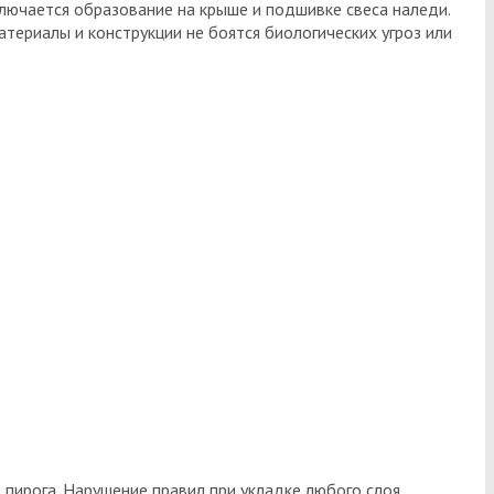
ключается образование на крыше и подшивке свеса наледи.
териалы и конструкции не боятся биологических угроз или
пирога. Нарушение правил при укладке любого слоя