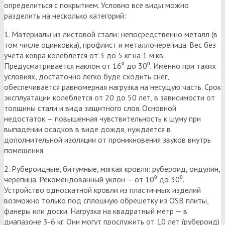
определиться с покрытием. Условно все виды можно
разделить на несколько категорий:
1. Материалы из листовой стали: непосредственно металл (в
том числе оцинковка), профлист и металлочерепица. Вес без
учета ковра колеблется от 3 до 5 кг на 1 м.кв.
Предусматривается наклон от 16⁰ до 30⁰. Именно при таких
условиях, достаточно легко буде сходить снег,
обеспечивается равномерная нагрузка на несущую часть. Срок
эксплуатации колеблется от 20 до 50 лет, в зависимости от
толщины стали и вида защитного слоя. Основной
недостаток — повышенная чувствительность к шуму при
выпадении осадков в виде дождя, нуждается в
дополнительной изоляции от проникновения звуков внутрь
помещения.
2. Рубероидные, битумные, мягкая кровля: рубероид, ондулин,
черепица. Рекомендованный уклон — от 10⁰ до 30⁰.
Устройство односкатной кровли из пластичных изделий
возможно только под сплошную обрешетку из OSB плиты,
фанеры или доски. Нагрузка на квадратный метр — в
диапазоне 3-6 кг. Они могут прослужить от 10 лет (рубероид)