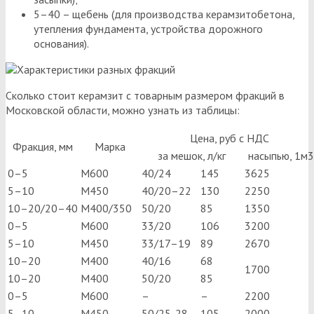
5–40 – щебень (для производства керамзитобетона,
утепления фундамента, устройства дорожного
основания).
Сколько стоит керамзит с товарным размером фракций в
Московской области, можно узнать из таблицы:
Цена, руб с НДС
Фракция, мм
Марка
за мешок, л/кг
насыпью, 1м3
0–5
М600
40/24
145
3625
5–10
М450
40/20–22
130
2250
10–20/20–40
М400/350
50/20
85
1350
0–5
М600
33/20
106
3200
5–10
М450
33/17–19
89
2670
10–20
М400
40/16
68
1700
10–20
М400
50/20
85
0–5
М600
–
–
2200
5–10
М450
50/25-28
105
2000