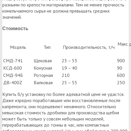
разными по крепости материалами. Тем не менее прочность
измельчаемого сырья не должна превышать средних
значений.
Стоимость
Макс. 
Модель
Тип
Производительность, т/ч
СМД-741
Щековая
23 – 53
900
КСД-600
Конусная
19 – 40
90
СМД-94Б
Роторная
210
600
ДВ-400Z
Валковая
25 – 55
250
Купить б/у установку по более адекватной цене не удастся.
Даже изрядно поработавшие или восстановленные после
капремонта, они подешевеют ненамного. Относительно
невысокая стоимость дробилки для производства щебня
может быть только у совсем небольших моделей,
перерабатывающих до тонны в час, или компактных
лабораторных измельчителей. Но и они обойдутся в 200 000