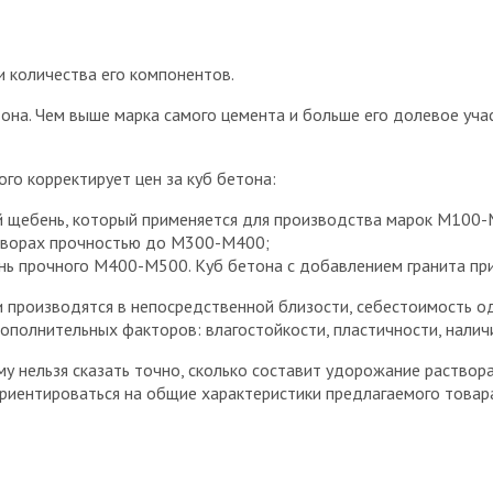
и количества его компонентов.
тона. Чем выше марка самого цемента и больше его долевое уча
го корректирует цен за куб бетона:
й щебень, который применяется для производства марок М100-
астворах прочностью до М300-М400;
нь прочного М400-М500. Куб бетона с добавлением гранита при
 производятся в непосредственной близости, себестоимость од
ополнительных факторов: влагостойкости, пластичности, нали
у нельзя сказать точно, сколько составит удорожание раствора
ориентироваться на общие характеристики предлагаемого товар