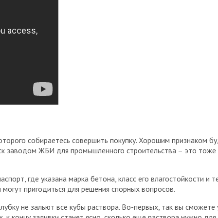
 которого собираетесь совершить покупку. Хорошим признаком бу
 заводом ЖБИ для промышленного строительства – это тоже св
порт, где указана марка бетона, класс его влагостойкости и т
могут пригодиться для решения спорных вопросов.
лубку не зальют все кубы раствора. Во-первых, так вы сможете 
, к концу заливки станет ясно, сколько еще раствора нужно д