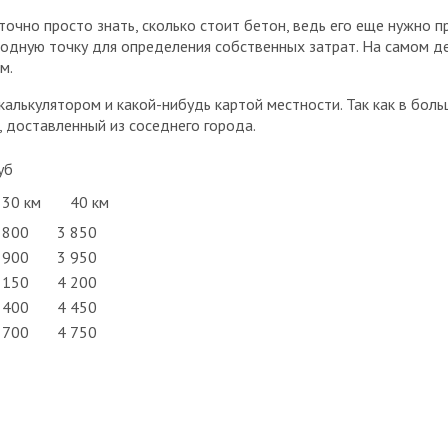
точно просто знать, сколько стоит бетон, ведь его еще нужно 
одную точку для определения собственных затрат. На самом де
м.
калькулятором и какой-нибудь картой местности. Так как в бол
, доставленный из соседнего города.
уб
30 км
40 км
 800
3 850
 900
3 950
 150
4 200
 400
4 450
 700
4 750