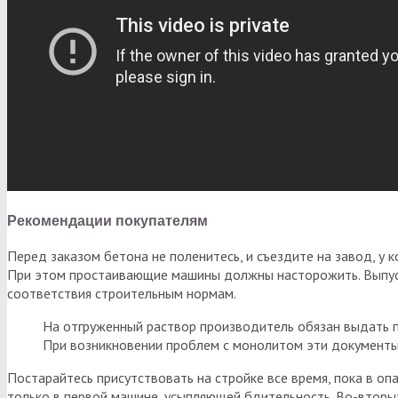
Рекомендации покупателям
Перед заказом бетона не поленитесь, и съездите на завод, у
При этом простаивающие машины должны насторожить. Выпуск
соответствия строительным нормам.
На отгруженный раствор производитель обязан выдать пас
При возникновении проблем с монолитом эти документы 
Постарайтесь присутствовать на стройке все время, пока в опа
только в первой машине, усыпляющей бдительность. Во-вторых