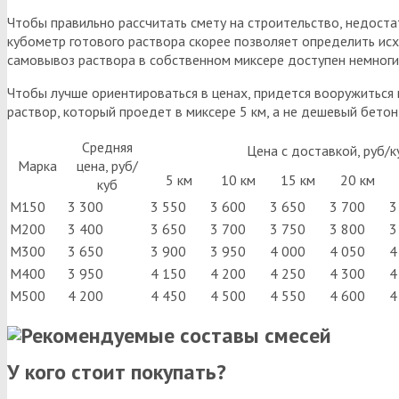
Чтобы правильно рассчитать смету на строительство, недоста
кубометр готового раствора скорее позволяет определить исх
самовывоз раствора в собственном миксере доступен немноги
Чтобы лучше ориентироваться в ценах, придется вооружиться 
раствор, который проедет в миксере 5 км, а не дешевый бетон
Средняя
Цена с доставкой, руб/к
Марка
цена, руб/
5 км
10 км
15 км
20 км
куб
М150
3 300
3 550
3 600
3 650
3 700
3
М200
3 400
3 650
3 700
3 750
3 800
3
М300
3 650
3 900
3 950
4 000
4 050
4
М400
3 950
4 150
4 200
4 250
4 300
4
М500
4 200
4 450
4 500
4 550
4 600
4
У кого стоит покупать?