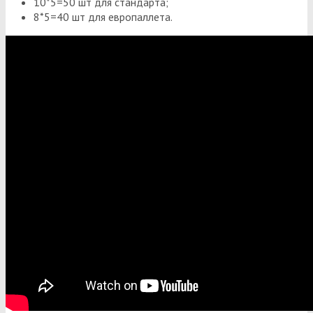
10*5=50 шт для стандарта;
8*5=40 шт для европаллета.