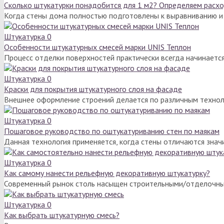
Сколько штукатурки понадобится для 1 м2? Определяем расх
Когда стены дома полностью подготовлены к выравниванию и 
Штукатурка
0
Особенности штукатурных смесей марки UNIS Теплон
Процесс отделки поверхностей практически всегда начинаетс
Штукатурка
0
Краски для покрытия штукатурного слоя на фасаде
Внешнее оформление строений делается по различным технол
Штукатурка
0
Пошаговое руководство по оштукатуриванию стен по маякам
Данная технология применяется, когда стены отличаются зна
Штукатурка
0
Как самому нанести рельефную декоративную штукатурку?
Современный рынок столь насыщен строительными/отделочны
Штукатурка
0
Как выбрать штукатурную смесь?