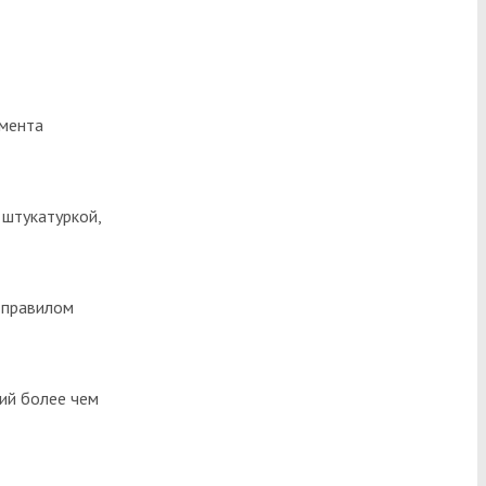
емента
 штукатуркой,
 правилом
ий более чем