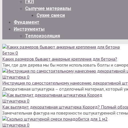
ГКЛ
Сыпучие материалы
Сухие смеси
Фундамент
Инструменты
Теплоизоляция
Бетон
0
Каких размеров бывают анкерные крепления для бетона?
Там, где для дерева мы бы могли использовать болты и самор
Штукатурка
0
Инструкция по самостоятельному нанесению декоративной шт
Декоративная штукатурка – отделочный материал, который у
Штукатурка
0
Как выглядит декоративная штукатурка Короед? Полный обзо
Замечательная фактура на поверхности оштукатуренной стены 
Штукатурка
0