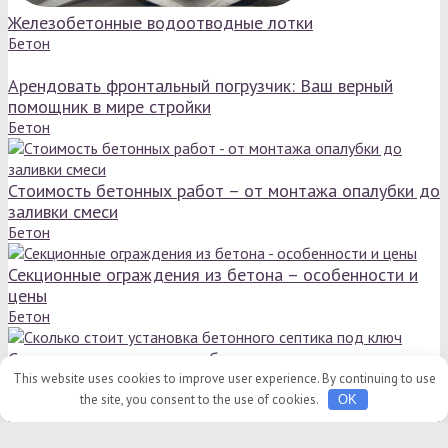
Железобетонные водоотводные лотки
Бетон
Арендовать фронтальный погрузчик: Ваш верный
помощник в мире стройки
Бетон
Стоимость бетонных работ – от монтажа опалубки до
заливки смеси
Бетон
Секционные ограждения из бетона – особенности и
цены
Бетон
Сколько стоит установка бетонного септика под ключ
Бетон
This website uses cookies to improve user experience. By continuing to use
© 2015 - 2026 stroitel-list.ru
the site, you consent to the use of cookies.
OK
Главная
|
О проекте
|
Карта сайта
|
Обработка персональных