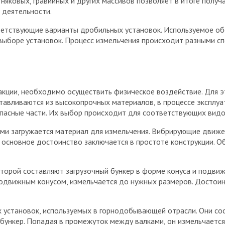
тняковых, гравийных и других массивов позволяет в итоге полу
 деятельности.
етствующие варианты дробильных установок. Используемое об
ыборе установок. Процесс измельчения происходит разными спо
акции, необходимо осуществить физическое воздействие. Для э
тавливаются из высокопрочных материалов, в процессе эксплуа
апасные части. Их выбор происходит для соответствующих вид
рыми загружается материал для измельчения. Вибрирующие движ
 основное достоинство заключается в простоте конструкции. 
оторой составляют загрузочный бункер в форме конуса и подвиж
подвижным конусом, измельчается до нужных размеров. Достои
х установок, используемых в горнодобывающей отрасли. Они со
в бункер. Попадая в промежуток между валками, он измельчаетс