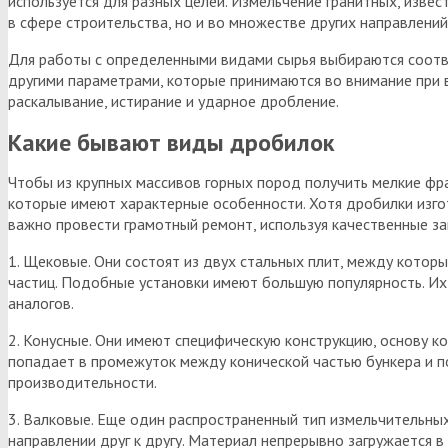
используется для разных целей. Измельчение гранитных, извес
в сфере строительства, но и во множестве других направлений
Для работы с определенными видами сырья выбираются соотв
другими параметрами, которые принимаются во внимание при в
раскалывание, истирание и ударное дробление.
Какие бывают виды дробилок
Чтобы из крупных массивов горных пород получить мелкие фр
которые имеют характерные особенности. Хотя дробилки изго
важно провести грамотный ремонт, используя качественные з
1. Щековые. Они состоят из двух стальных плит, между кото
частиц. Подобные установки имеют большую популярность. Их
аналогов.
2. Конусные. Они имеют специфическую конструкцию, основу к
попадает в промежуток между конической частью бункера и 
производительности.
3. Валковые. Еще один распространенный тип измельчительны
направлении друг к другу. Материал непрерывно загружается 