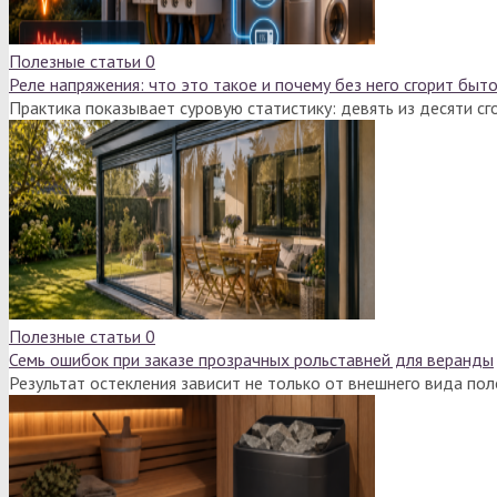
Полезные статьи
0
Реле напряжения: что это такое и почему без него сгорит быт
Практика показывает суровую статистику: девять из десяти с
Полезные статьи
0
Семь ошибок при заказе прозрачных рольставней для веранды
Результат остекления зависит не только от внешнего вида по