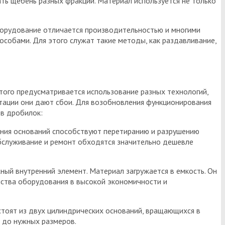
чать щебень разных фракций. Материал используется не только
орудование отличается производительностью и многими
собами. Для этого служат такие методы, как раздавливание,
того предусматривается использование разных технологий,
тации они дают сбои. Для возобновления функционирования
ов дробилок:
ения оснований способствуют перетиранию и разрушению
Обслуживание и ремонт обходятся значительно дешевле
ный внутренний элемент. Материал загружается в емкость. Он
нства оборудования в высокой экономичности и
стоят из двух цилиндрических оснований, вращающихся в
я до нужных размеров.