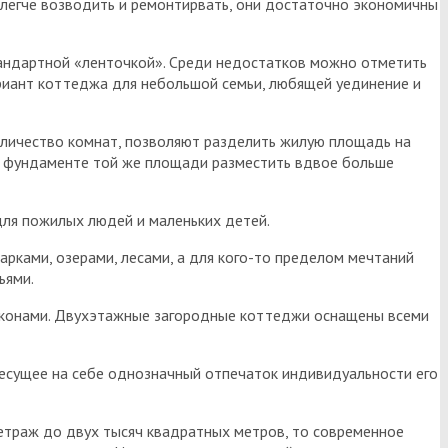
легче возводить и ремонтирвать, они достаточно экономичны
тандартной «ленточкой». Среди недостатков можно отметить
риант коттеджа для небольшой семьи, любящей уединение и
оличество комнат, позволяют разделить жилую площадь на
на фундаменте той же площади разместить вдвое больше
ля пожилых людей и маленьких детей.
арками, озерами, лесами, а для кого-то пределом мечтаний
ьями.
алконами. Двухэтажные загородные коттеджи оснащены всеми
есущее на себе однозначный отпечаток индивидуальности его
етраж до двух тысяч квадратных метров, то современное