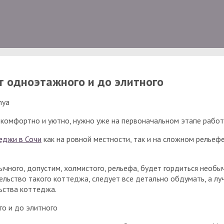
т одноэтажного и до элитного
nya
ь комфортно и уютно, нужно уже на первоначальном этапе рабо
еджи в Сочи
как на ровной местности, так и на сложном рельеф
ычного, допустим, холмистого, рельефа, будет гордиться необ
льство такого коттеджа, следует все детально обдумать, а лу
льства коттеджа.