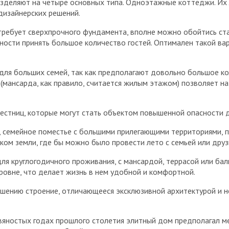
деляют на четыре основных типа. Одноэтажные коттеджи. Их 
дизайнерских решений.
 требует сверхпрочного фундамента, вполне можно обойтись с
ости принять большое количество гостей. Оптимален такой ва
для больших семей, так как предполагают довольно большое к
(мансарда, как правило, считается жилым этажом) позволяет 
естниц, которые могут стать объектом повышенной опасности д
, семейное поместье с большими прилегающими территориями, п
ком земли, где бы можно было провести лето с семьей или друз
ля круглогодичного проживания, с мансардой, террасой или б
овне, что делает жизнь в нем удобной и комфортной.
шению строение, отличающееся эксклюзивной архитектурой и н
евяностых годах прошлого столетия элитный дом предполагал м