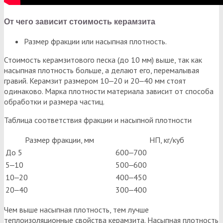
От чего зависит стоимость керамзита
Размер фракции или насыпная плотность.
Стоимость керамзитового песка (до 10 мм) выше, так как
насыпная плотность больше, а делают его, перемалывая
гравий. Керамзит размером 10‒20 и 20‒40 мм стоят
одинаково. Марка плотности материала зависит от способа
обработки и размера частиц.
Таблица соответствия фракции и насыпной плотности
Размер фракции, мм
НП, кг/куб
До 5
600‒700
5‒10
500‒600
10‒20
400‒450
20‒40
300‒400
Чем выше насыпная плотность, тем лучше
теплоизоляционные свойства керамзита. Насыпная плотность