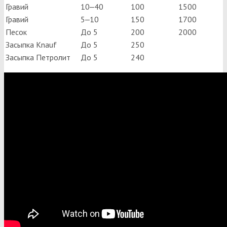
Гравий
10‒40
100
1500
Гравий
5‒10
150
1700
Песок
До 5
200
2000
Засыпка Knauf
До 5
250
Засыпка Петролит
До 5
240