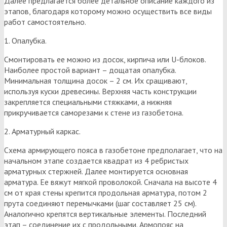
Далее предлагается более детальное описание каждого из
этапов, благодаря которому можно осуществить все виды
работ самостоятельно.
1. Опалубка.
Смонтировать ее можно из досок, кирпича или U-блоков.
Наиболее простой вариант – дощатая опалубка.
Минимальная толщина досок – 2 см. Их сращивают,
используя куски древесины. Верхняя часть конструкции
закрепляется специальными стяжками, а нижняя
прикручивается саморезами к стене из газобетона.
2. Арматурный каркас.
Схема армирующего пояса в газобетоне предполагает, что на
начальном этапе создается квадрат из 4 ребристых
арматурных стержней. Далее монтируется основная
арматура. Ее вяжут мягкой проволокой. Сначала на высоте 4
см от края стены крепится продольная арматура, потом 2
прута соединяют перемычками (шаг составляет 25 см).
Аналогично крепятся вертикальные элементы. Последний
этап – соединение их с продольными. Армопояс на